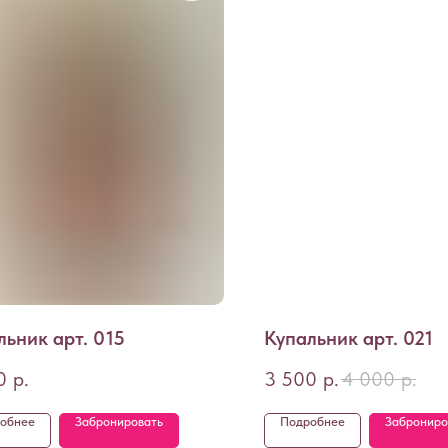
льник арт. 015
Купальник арт. 021
0
р.
3 500
р.
4 000
р.
обнее
Забронировать
Подробнее
Заброниро