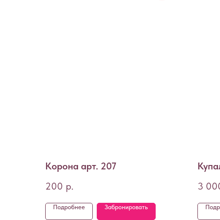
Корона арт. 207
Купа
200
р.
3 00
Подробнее
Забронировать
Подр