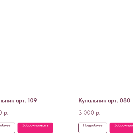
льник арт. 109
Купальник арт. 080
0
р.
3 000
р.
обнее
Забронировать
Подробнее
Заброниро