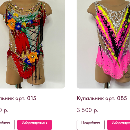
льник арт. 015
Купальник арт. 085
0
р.
3 500
р.
обнее
Забронировать
Подробнее
Заброниро